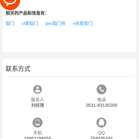
相关的产品和信息有：
铅门
ct室铅门
pvc铅门帘
x光室铅门
联系方式
联系人
电话
刘经理
0531-83135200
手机
QQ
15863188555
759435493