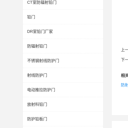
CT室防辐射铅门
铅门
DR室铅门厂家
防辐射铅门
上
下
不锈钢射线防护门
射线防护门
相
防
电动推拉防护门
放射科铅门
防护铅板门