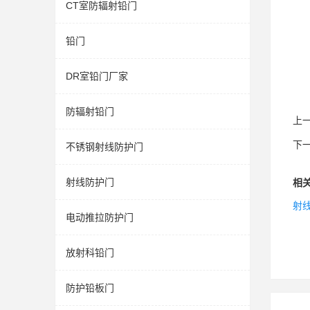
CT室防辐射铅门
铅门
DR室铅门厂家
防辐射铅门
上
下
不锈钢射线防护门
射线防护门
相
射
电动推拉防护门
放射科铅门
防护铅板门